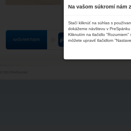
Na vašom súkromí nám z
Ľutujeme, ale nebol nájdený žiadny zodp
Stačí kliknúť na súhlas s použív
dokážeme návštevu v PreSpánku čo
Kliknutím na tlačidlo "Rozumiem" 
NAŠI PARTNERI
môžete upraviť tlačidlom "Nastave
EMAIL
|
KONTAKTY
|
OB
© 2013 PerDormire