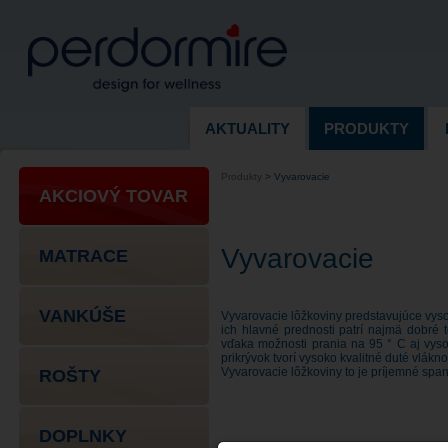
AKTUALITY
PRODUKTY
Produkty
>
Vyvarovacie
AKCIOVÝ TOVAR
Vyvarovacie
MATRACE
VANKÚŠE
Vyvarovacie lôžkoviny predstavujúce vyso
ich hlavné prednosti patrí najmä dobré 
vďaka možnosti prania na 95 ° C aj vyso
prikrývok tvorí vysoko kvalitné duté vlák
Vyvarovacie lôžkoviny to je príjemné spa
ROŠTY
DOPLNKY