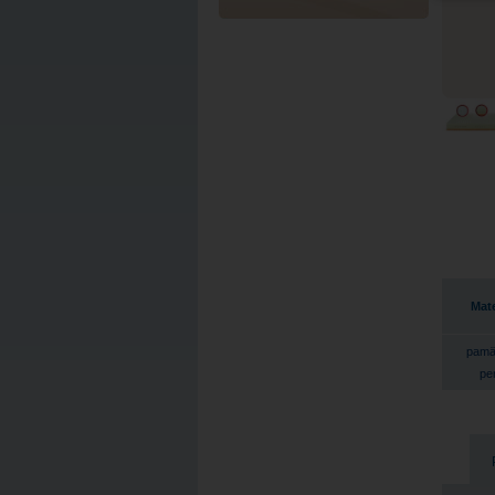
Mate
pamä
pe