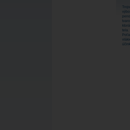
Troj
výbo
pen
tvar
ktor
tela.
Poťa
vlák
účink