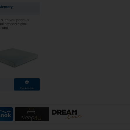
Memory
 s lenivou penou s
mi ortopedickými
sťami.
Do košíka