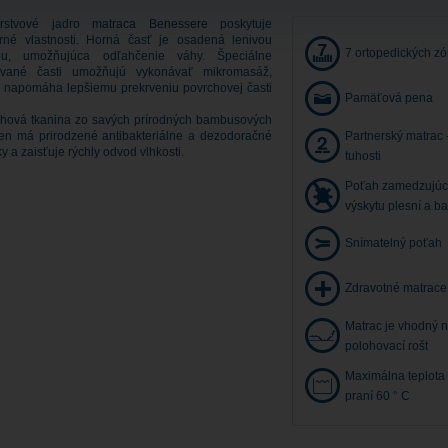
vrstvové jadro
matraca Benessere
poskytuje
rné vlastnosti. Horná časť je osadená lenivou
7 ortopedických z
ou, umožňujúca odľahčenie váhy. Špeciálne
ované časti umožňujú vykonávať mikromasáž,
á napomáha lepšiemu prekrveniu povrchovej časti
Pamäťová pena
hová tkanina zo savých prírodných bambusových
ien má prirodzené antibakteriálne a dezodoračné
Partnerský matrac 
y a zaisťuje rýchly odvod vlhkosti.
tuhosti
Poťah zamedzujúc
výskytu plesní a ba
Snímatelný poťah
Zdravotné matrace
Matrac je vhodný 
polohovací rošt
Maximálna teplota 
praní 60 ° C