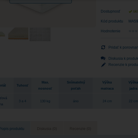
Dostupnosť
sk
Kód produktu
MA5
Hodnotenie
Pridať k porovna
Diskusia k produk
Recenzie k produ
Max.
Snímatelný
Výška
Výška
riál
Tuhosť
nosnosť
poťah
matraca
jadra
ťová
3 a 4
130 kg
áno
24 cm
22 cm
na
Popis produktu
Diskusia (0)
Recenzie (0)