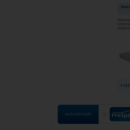
New 
Matrace
výborný
vlastno
€ 512
NAŠI PARTNERI