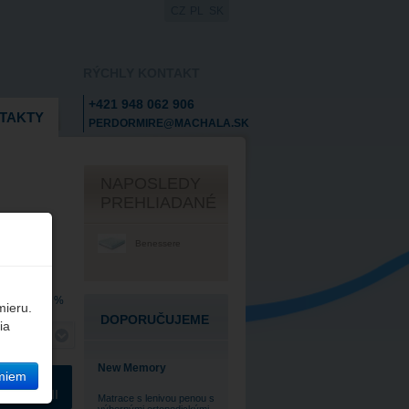
CZ
PL
SK
RÝCHLY KONTAKT
+421 948 062 906
TAKTY
PERDORMIRE@MACHALA.SK
NAPOSLEDY
PREHLIADANÉ
Benessere
ane DPH 20 %
mieru.
DOPORUČUJEME
ia
x 200 cm
New Memory
miem
 INÉ
ATEGÓRII
Matrace s lenivou penou s