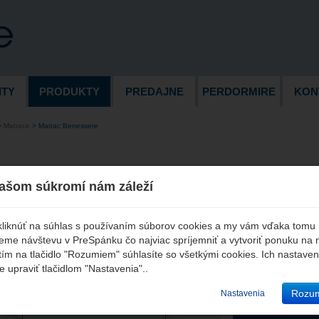
ITY
PRODUKTY
PREDAJNE
PERDORMIRE
KON
>
Matrace
>
Matrac Benessere
rac Benessere
ašom súkromí nám záleží
Cena
€ 519
 kliknúť na súhlas s používaním súborov cookies a my vám vďaka tomu
vrát
me návštevu v PreSpánku čo najviac spríjemniť a vytvoriť ponuku na 
tím na tlačidlo "Rozumiem" súhlasíte so všetkými cookies. Ich nastaven
90 
Rozmery
 upraviť tlačidlom "Nastavenia"..
Je nám ľúto, produkt
Rozu
Nastavenia
ZOBRAZIŤ
už nie je v ponuke.
PRODUKTY V K