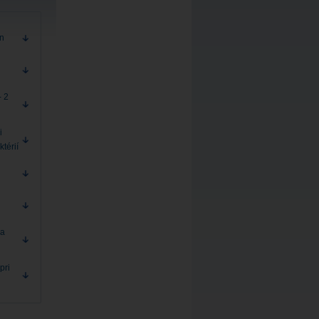
ón
- 2
i
ktérií
na
pri