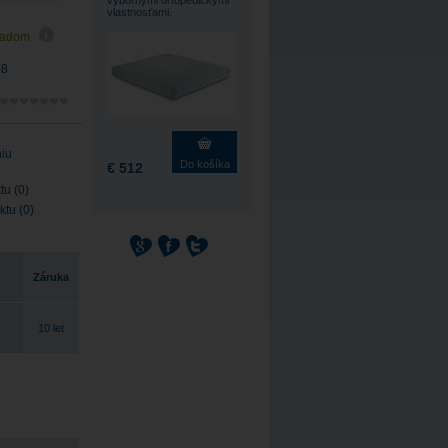
výbornými ortopedickými
vlastnosťami.
ladom
98
niu
Do košíka
€ 512
tu (0)
ktu (0)
Záruka
10 let