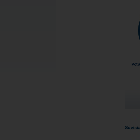
Poť
Súvisia