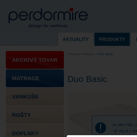
AKTUALITY
PRODUKTY
Produkty
>
Matrace
>
Duo Basic
AKCIOVÝ TOVAR
Duo Basic
MATRACE
VANKÚŠE
ROŠTY
Je nám ľúto, 
už nie je v p
DOPLNKY