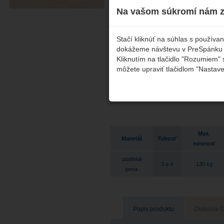
Na vašom súkromí nám z
Stačí kliknúť na súhlas s použív
dokážeme návštevu v PreSpánku čo
Kliknutím na tlačidlo "Rozumiem" 
môžete upraviť tlačidlom "Nastave
Max.
Materiál
Tuhosť
nosnosť
studená
3 a 4
130 kg
pena
Popis produktu
Diskusia (