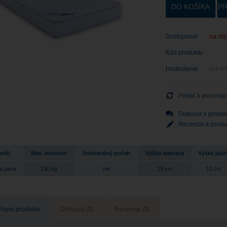
DO KOŠÍKA
PR
Dostupnosť
na ob
Kód produktu
Hodnotenie
Pridať k porovna
Diskusia k produk
Recenzie k produ
riál
Max. nosnosť
Snímatelný poťah
Výška matraca
Výška jadr
á pena
130 kg
nie
15 cm
13 cm
Popis produktu
Diskusia (0)
Recenzie (0)