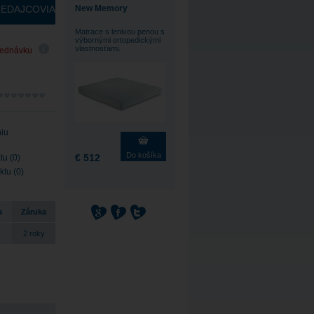
EDAJCOVIA
New Memory
Matrace s lenivou penou s
výbornými ortopedickými
vlastnosťami.
jednávku
niu
Do košíka
€ 512
tu (0)
ktu (0)
a
Záruka
2 roky