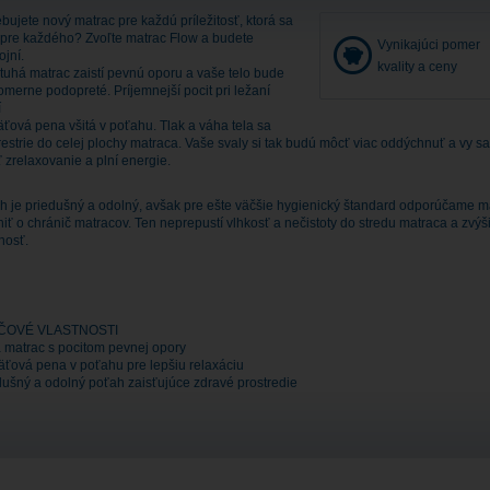
bujete nový matrac pre každú príležitosť, ktorá sa
 pre každého? Zvoľte matrac Flow a budete
Vynikajúci pomer
ojní.
kvality a ceny
 tuhá matrac zaistí pevnú oporu a vaše telo bude
omerne podopreté. Príjemnejší pocit pri ležaní
í
ťová pena všitá v poťahu. Tlak a váha tela sa
restrie do celej plochy matraca. Vaše svaly si tak budú môcť viac oddýchnuť a vy s
 zrelaxovanie a plní energie.
h je priedušný a odolný, avšak pre ešte väčšie hygienický štandard odporúčame m
iť o chránič matracov. Ten neprepustí vlhkosť a nečistoty do stredu matraca a zvýši 
nosť.
ČOVÉ VLASTNOSTI
 matrac s pocitom pevnej opory
ťová pena v poťahu pre lepšiu relaxáciu
dušný a odolný poťah zaisťujúce zdravé prostredie