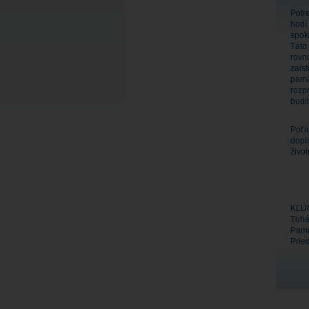
Potre
hodí
spok
Táto
rovn
zaist
pamä
rozp
budiť
Poťa
dopln
život
KĽÚ
Tuhá
Pamä
Prie