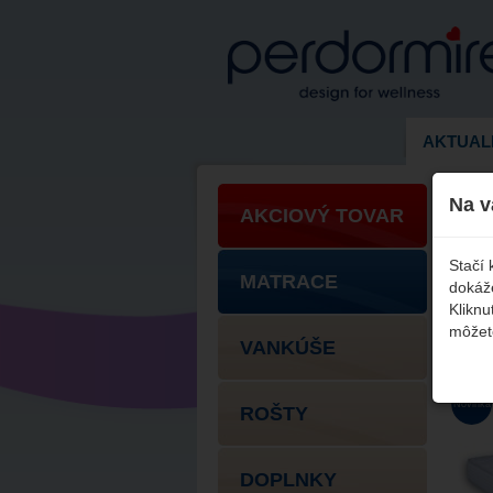
AKTUAL
Produkty
Na v
AKCIOVÝ TOVAR
Stačí
Flo
MATRACE
dokáže
Kliknu
cen
môžete
VANKÚŠE
Novinka
ROŠTY
DOPLNKY