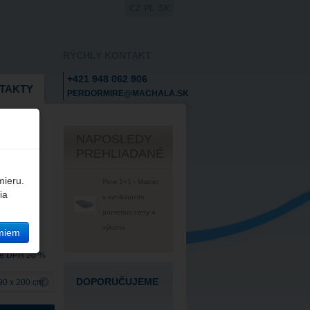
CZ
PL
SK
RÝCHLY KONTAKT
+421 948 062 906
TAKTY
PERDORMIRE@MACHALA.SK
NAPOSLEDY
PREHLIADANÉ
rom
mieru.
Flow 1+1 - Matrac
ia
s vynikajúcim
pomerom ceny a
výkonu
miem
ne DPH 20 %
DOPORUČUJEME
90 x 200 cm