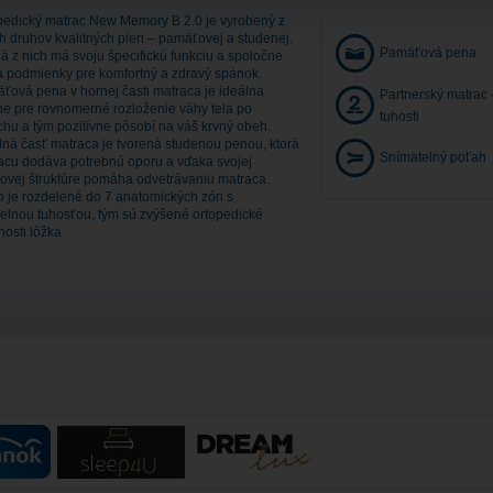
pedický matrac New Memory B 2.0 je vyrobený z
h druhov kvalitných pien – pamäťovej a studenej.
Pamäťová pena
á z nich má svoju špecifickú funkciu a spoločne
ia podmienky pre komfortný a zdravý spánok.
ťová pena v hornej časti matraca je ideálna
Partnerský matrac 
ne pre rovnomerné rozloženie váhy tela po
tuhosti
chu a tým pozitívne pôsobí na váš krvný obeh.
ná časť matraca je tvorená studenou penou, ktorá
Snímatelný poťah
acu dodáva potrebnú oporu a vďaka svojej
ovej štruktúre pomáha odvetrávaniu matraca.
o je rozdelené do 7 anatomických zón s
ielnou tuhosťou, tým sú zvýšené ortopedické
nosti lôžka