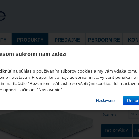
ITY
PRODUKTY
PREDAJNE
PERDORMIRE
KON
ašom súkromí nám záleží
>
Matrace
>
Matrac New Memory B 2.0
 kliknúť na súhlas s používaním súborov cookies a my vám vďaka tomu
me návštevu v PreSpánku čo najviac spríjemniť a vytvoriť ponuku na 
rac New Memory B 2.0
tím na tlačidlo "Rozumiem" súhlasíte so všetkými cookies. Ich nastaven
 upraviť tlačidlom "Nastavenia"..
Cena
€ 512
Rozu
Nastavenia
vráta
90x
Rozmery
DO KOŠÍKA
PR