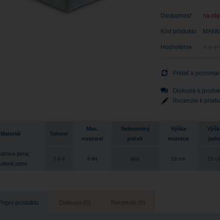
Dostupnosť
na ob
Kód produktu
MAN
Hodnotenie
Pridať k porovna
Diskusia k produk
Recenzie k produ
Max.
Snímatelný
Výška
Výšk
Materiál
Tuhosť
nosnosť
poťah
matraca
jadr
äťová pena
;
3 a 4
6 let
áno
18 cm
15 c
udená pena
Popis produktu
Diskusia (0)
Recenzie (0)