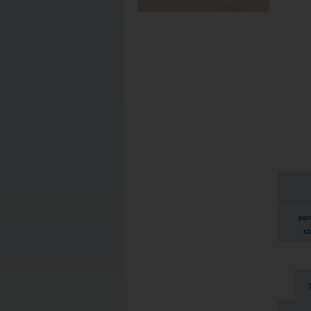
pam
st