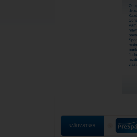
Orto
dvoc
Každ
tvor
Pamä
hlav
povr
Spod
matr
bunk
Jadr
rozd
vlast
NAŠI PARTNERI