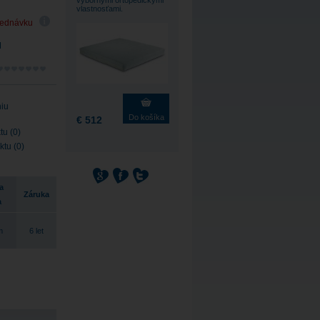
výbornými ortopedickými
vlastnosťami.
jednávku
M
niu
Do košíka
€ 512
tu (0)
ktu (0)
a
Záruka
a
m
6 let