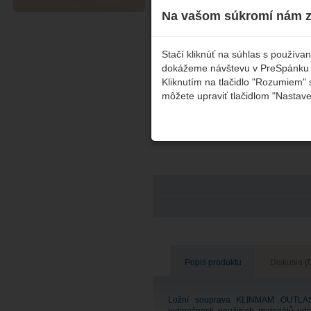
Na vašom súkromí nám z
Stačí kliknúť na súhlas s použív
dokážeme návštevu v PreSpánku čo
Kliknutím na tlačidlo "Rozumiem" 
môžete upraviť tlačidlom "Nastave
Popis produktu
Diskusia (
Ložní souprava KLINMAM OUTLAST 