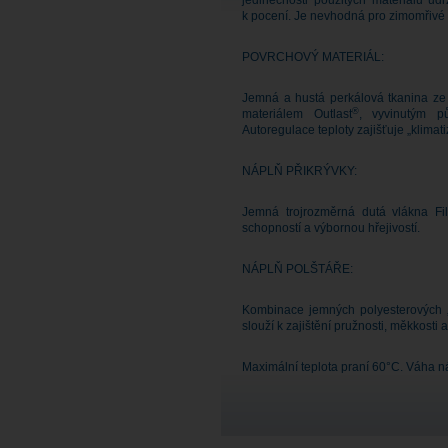
jedinečnosti použitých materiálů ud
k pocení. Je nevhodná pro zimomřivé 
POVRCHOVÝ MATERIÁL:
Jemná a hustá perkálová tkanina ze
®
materiálem Outlast
, vyvinutým p
Autoregulace teploty zajišťuje „klimati
NÁPLŇ PŘIKRÝVKY:
Jemná trojrozměrná dutá vlákna Fil
schopností a výbornou hřejivostí.
NÁPLŇ POLŠTÁŘE:
Kombinace jemných polyesterových „k
slouží k zajištění pružnosti, měkkosti a
Maximální teplota praní 60°C. Váha n