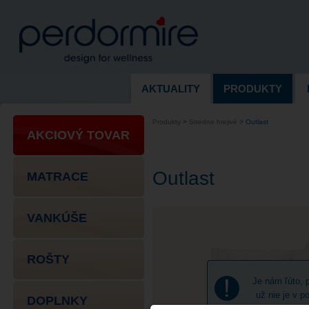
AKTUALITY
PRODUKTY
Produkty
>
Stredne hrejivé
>
Outlast
AKCIOVÝ TOVAR
Outlast
MATRACE
VANKÚŠE
ROŠTY
Je nám ľúto, 
už nie je v p
DOPLNKY