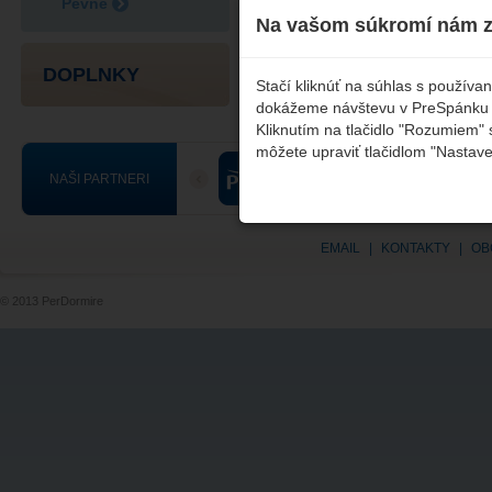
Pevné
Na vašom súkromí nám z
Ľutujeme, ale nebol nájdený žiadny zodp
DOPLNKY
Stačí kliknúť na súhlas s použív
dokážeme návštevu v PreSpánku čo
Kliknutím na tlačidlo "Rozumiem" 
môžete upraviť tlačidlom "Nastave
NAŠI PARTNERI
EMAIL
|
KONTAKTY
|
OB
© 2013 PerDormire