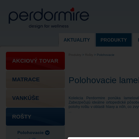
AKTUALITY
PRODUKTY
Produkty
>
Rošty
>
Polohovacie
AKCIOVÝ TOVAR
Polohovacie lamel
MATRACE
VANKÚŠE
Kolekcia Perdormire ponúka lamelové
Zabezpečujú ideálne ortopedické pôsob
polohy roštu v oblasti hlavy a nôh, co zvy
...
ROŠTY
Polohovacie